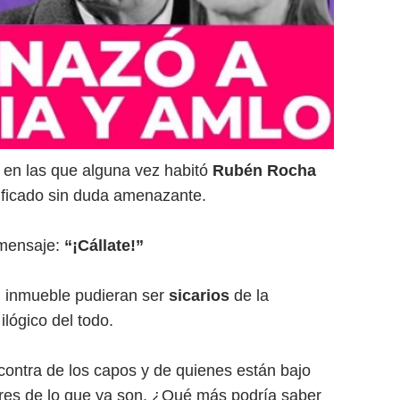
 en las que alguna vez habitó
Rubén Rocha
nificado sin duda amenazante.
 mensaje:
“¡Cállate!”
l inmueble pudieran ser
sicarios
de la
ilógico del todo.
ontra de los capos y de quienes están bajo
res de lo que ya son. ¿Qué más podría saber