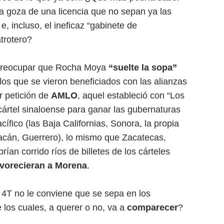
a goza de una licencia que no sepan ya las
e, incluso, el ineficaz “gabinete de
atrotero?
 preocupar que Rocha Moya
“suelte la sopa”
los que se vieron beneficiados con las alianzas
r petición de
AMLO
, aquel estableció con “Los
 cártel sinaloense para ganar las gubernaturas
cífico (las Baja Californias, Sonora, la propia
oacán, Guerrero), lo mismo que Zacatecas,
an corrido ríos de billetes de los cárteles
avorecieran a Morena
.
4T no le conviene que se sepa en los
 los cuales, a querer o no, va a
comparecer
?