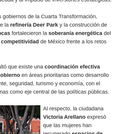
os gobiernos de la Cuarta Transformación,
de la
refinería Deer Park
y la construcción de
ocas
fortalecieron la
soberanía energética
del
a competitividad
de México frente a los retos
altó que existe una
coordinación efectiva
gobierno
en áreas prioritarias como desarrollo
nte, seguridad, turismo y economía, con el
nas como eje central de las políticas públicas.
Al respecto, la ciudadana
Victoria Arellano
expresó
que las mujeres han
recuperado
espacios de