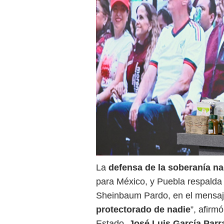
La
defensa de la soberanía na
para México, y Puebla respalda
Sheinbaum Pardo, en el mensaje
protectorado de
nadie
”, afirm
Estado,
José Luis García Parr