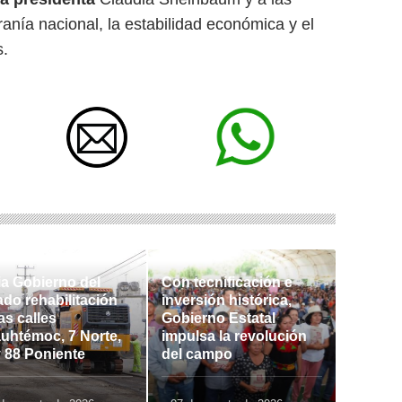
anía nacional, la estabilidad económica y el
s.
ia Gobierno del
Con tecnificación e
ado rehabilitación
inversión histórica,
as calles
Gobierno Estatal
uhtémoc, 7 Norte,
impulsa la revolución
y 88 Poniente
del campo