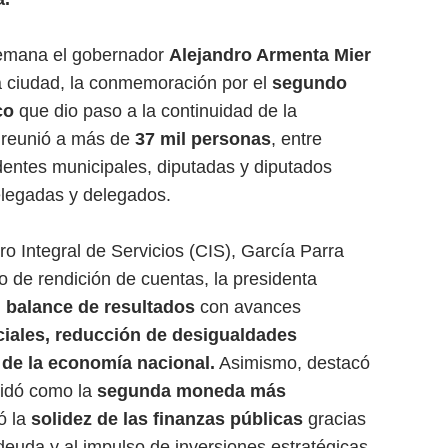
semana el gobernador
Alejandro Armenta Mier
a ciudad, la conmemoración por el
segundo
co
que dio paso a la continuidad de la
o reunió a más de
37 mil personas
, entre
dentes municipales, diputadas y diputados
elegadas y delegados.
o Integral de Servicios (CIS), García Parra
o de rendición de cuentas, la presidenta
n
balance de resultados
con avances
iales, reducción de desigualdades
 de la economía nacional.
Asimismo, destacó
lidó como la
segunda moneda más
ó la
solidez de las finanzas públicas
gracias
euda y al impulso de inversiones estratégicas.