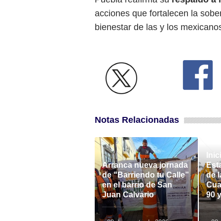
acciones que fortalecen la sober
bienestar de las y los mexicano
Notas Relacionadas
Inic
Arranca nueva jornada
Est
de “Barriendo tu Calle”
de l
en el barrio de San
Cua
Juan Calvario
90 