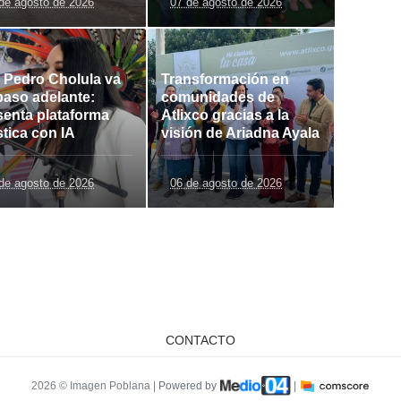
de agosto de 2026
07 de agosto de 2026
 Pedro Cholula va
Transformación en
paso adelante:
comunidades de
senta plataforma
Atlixco gracias a la
stica con IA
visión de Ariadna Ayala
de agosto de 2026
06 de agosto de 2026
CONTACTO
2026 © Imagen Poblana |
Powered by
|