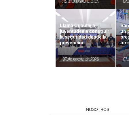
08 de agosto de 2026
08 
Llama Cuautle a
San
juventudes a construir
un 
la seguridad desde la
pre
prevención
turí
07 de agosto de 2026
07 
NOSOTROS