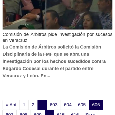
Comisión de Árbitros pide investigación por sucesos
en Veracruz
La Comisión de Árbitros solicitó la Comisión
Disciplinaria de la FMF que se abra una
investigación por los hechos sucedidos contra
Edgardo Codesal durante el partido entre
Veracruz y León. En...
« Ant
1
2
..
603
604
605
606
607
608
609
..
615
616
Sig »