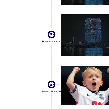

Hace 3 semanas

Hace 3 semanas