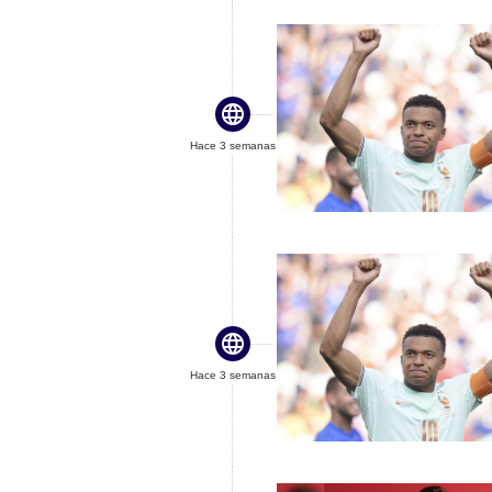

Hace 3 semanas

Hace 3 semanas