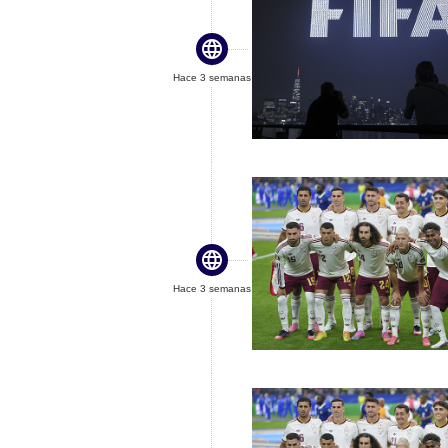

Hace 3 semanas

Hace 3 semanas