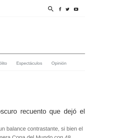

lito
Espectáculos
Opinión
oscuro recuento que dejó el
un balance contrastante, si bien el
rimera Copa del Mundo con 48...